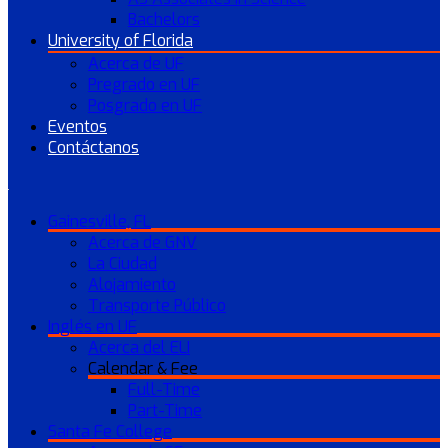
Bachelors
University of Florida
Acerca de UF
Pregrado en UF
Posgrado en UF
Eventos
Contáctanos
Gainesville, FL
Acerca de GNV
La Ciudad
Alojamiento
Transporte Público
Inglés en UF
Acerca del ELI
Calendar & Fee
Full-Time
Part-Time
Santa Fe College