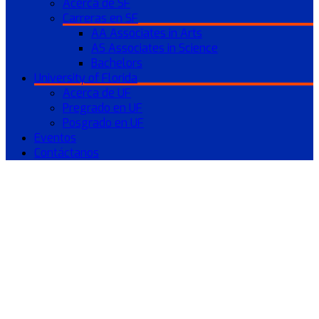
Acerca de SF
Carreras en SF
AA Associates in Arts
AS Associates in Science
Bachelors
University of Florida
Acerca de UF
Pregrado en UF
Posgrado en UF
Eventos
Contáctanos