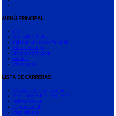
MENÚ PRINCIPAL
Inicio
Gainesville, Florida
Inglés en University of Florida
Santa Fe College
University of Florida
Eventos
Contáctanos
LISTA DE CARRERAS
AA Associates in Arts en SF
AS Associates in Science en SF
Bachelors en SF
Pregrado en UF
Posgrado en UF