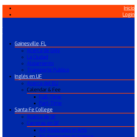
Inicio
Login
Gainesville, FL
Acerca de GNV
La Ciudad
Alojamiento
Transporte Público
Inglés en UF
Acerca del ELI
Calendar & Fee
Full-Time
Part-Time
Santa Fe College
Acerca de SF
Carreras en SF
AA Associates in Arts
AS Associates in Science